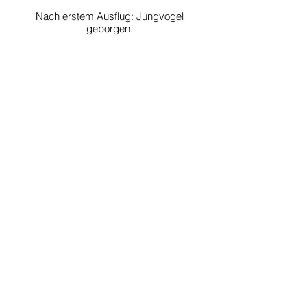
Nach erstem Ausflug: Jungvogel
geborgen.
Nur noch wenige Tage und
unsere jungen Steinkäuze
werden das Nest verlassen. Am
Morgen, bevor es zu heiss wird,
rumpelt es aber noch kräftig in