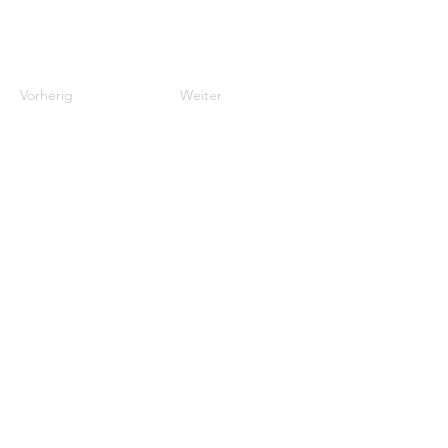
Vorherig
Weiter
Adresse
BirdLife Schweiz
Wiedingstasse
78
8036 Zürich
Kontakt
Email: