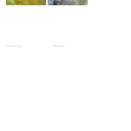
Vorherig
Weiter
Adresse
BirdLife Schweiz
Wiedingstasse
78
8036 Zürich
Kontakt