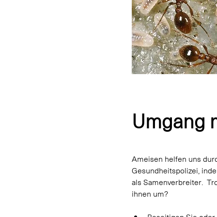
Umgang m
Ameisen helfen uns dur
Gesundheitspolizei, inde
als Samenverbreiter.  T
ihnen um? 
Beseitigen Sie oder