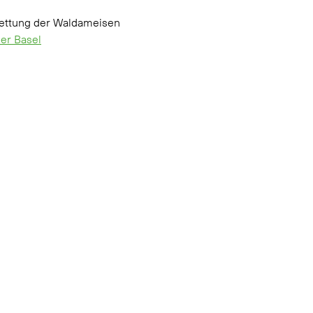
Rettung der Waldameisen 
er Basel
Kontakt
Wichtige Links
Partner & Quellen
mail:
info@birdlife.ch
Impressum