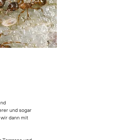
nd 
erer und sogar 
wir dann mit 
r Terrasse und 