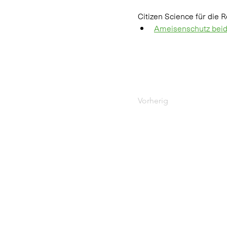
Citizen Science für die 
Ameisenschutz beid
Vorherig
Adresse
BirdLife Schweiz
E