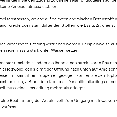
keine Ameisenstrasse etabliert. 
meisenstrassen, welche auf gelegten chemischen Botenstoffe
and, Kreide oder stark duftenden Stoffen wie Essig, Zitronensc
ch wiederholte Störung vertrieben werden. Beispielsweise au
zen regelmässig stark unter Wasser setzen. 
ester umsiedeln, indem sie ihnen einen attraktiveren Bau anbie
mit Holzwolle, den sie mit der Öffnung nach unten auf Ameisenn
meisen mitsamt ihren Puppen eingezogen, können sie den Topf 
ositionieren, z. B. auf dem Kompost. Der sollte allerdings min
tuell muss eine Umsiedlung mehrmals erfolgen.
 eine Bestimmung der Art sinnvoll. Zum Umgang mit invasiven A
verfasst.  