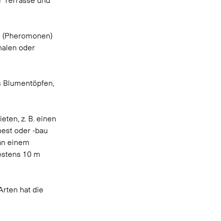
n (Pheromonen) 
halen oder 
s Blumentöpfen, 
ten, z. B. einen 
est oder -bau 
an einem 
destens 10 m 
rten hat die 