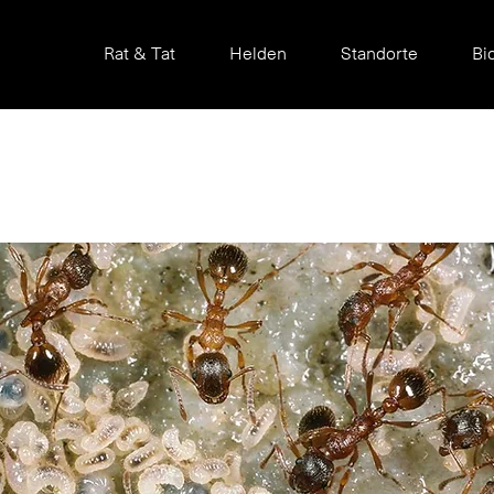
Rat & Tat
Helden
Standorte
Bi