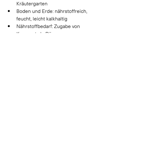
Kräutergarten 
Boden und Erde: nährstoffreich, 
feucht, leicht kalkhaltig 
Nährstoffbedarf: Zugabe von 
Kompost als Dünger 
Wasserbedarf: durstig, verträgt 
kurze Trockenperioden 
6 Berg-Bohnenkraut
Faltenwespen an Bohnenkrautblüte
 (© 
Entomologie/Botanik, ETH Zürich / Albert 
Krebs)