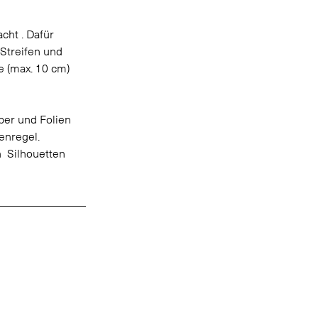
ht . Dafür 
Streifen und 
e (max. 10 cm) 
ber und Folien 
enregel. 
  Silhouetten 