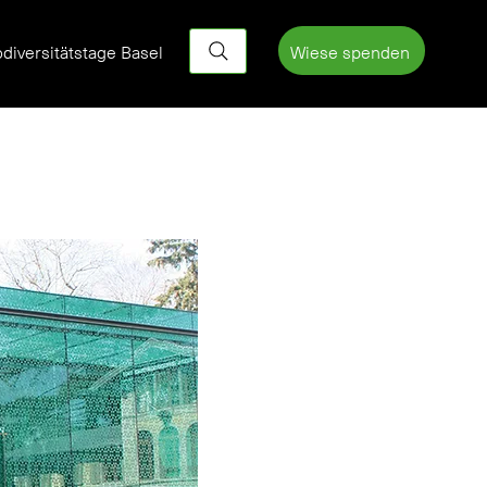
Wiese spenden
odiversitätstage Basel